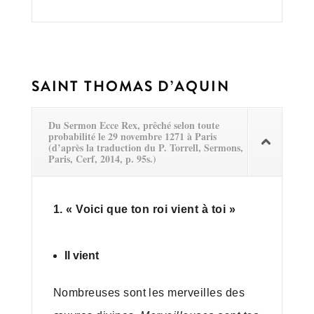
SAINT THOMAS D’AQUIN
Du Sermon Ecce Rex, prêché selon toute
probabilité le 29 novembre 1271 à Paris
(d’après la traduction du P. Torrell, Sermons,
Paris, Cerf, 2014, p. 95s.)
1.
« Voici que ton roi vient à toi »
Il vient
Nombreuses sont les merveilles des