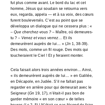
fut plus comme avant. Le bord du lac et cet
homme, Jésus qui soudain se retourna vers
eux, regarda, appela — et à sa voix, des cœurs
furent bouleversés. C’est au point que se
développa un dialogue qui ne cessera plus : «
–
Que cherchez-vous ?
– Maître, où demeures-
tu ? –
Venez et vous verrez…
Et ils
demeurèrent auprès de lui… » (
Jn
1, 38-39).
Des mots, comme un fil rouge. Des mots qui
toucheraient le Ciel ! Et y feraient monter.
Cela faisait alors trois années environ… Ainsi,
« ils demeurèrent auprès de lui… » en Galilée,
en Décapole, en Judée. S’il ne fallait pas
regarder en arrière pour qui demeurait avec le
Seigneur (
Gn
19, 17), n’était-il pas bon de
garder mémoire « en son cœur » de telles
heures (
Lc
2, 5) ! N’était-ce pas fécond de faire