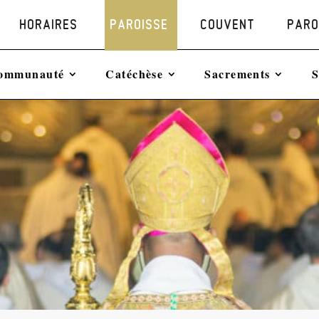
HORAIRES
PAROISSE
COUVENT
PARO
ommunauté
Catéchèse
Sacrements
S