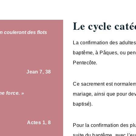
Le cycle caté
in couleront des flots
La confirmation des adulte
baptême, à Pâques, ou pend
Pentecôte.
Jean 7, 38
Ce sacrement est normaleme
ne force. »
mariage, ainsi que pour de
baptisé).
Actes 1, 8
Pour la confirmation des plu
suite du baptême, avec l’eu