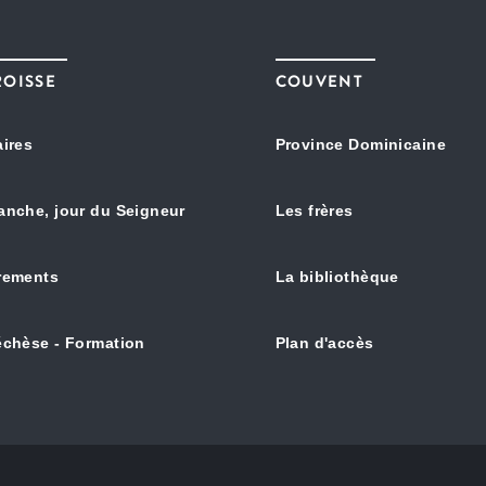
ROISSE
COUVENT
aires
Province Dominicaine
anche, jour du Seigneur
Les frères
rements
La bibliothèque
échèse - Formation
Plan d'accès